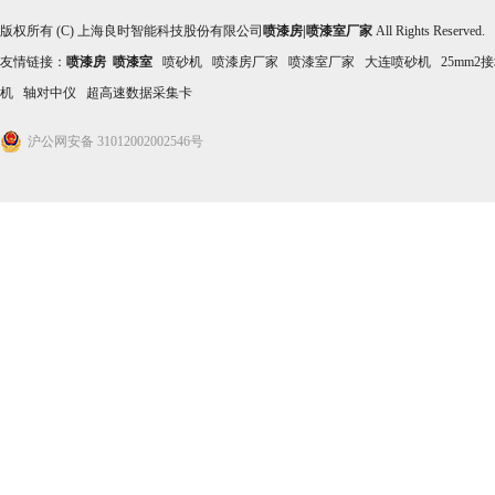
版权所有 (C) 上海良时智能科技股份有限公司
喷漆房|喷漆室厂家
All Rights Reserved
友情链接：
喷漆房
喷漆室
喷砂机
喷漆房厂家
喷漆室厂家
大连喷砂机
25mm2
机
轴对中仪
超高速数据采集卡
沪公网安备 31012002002546号